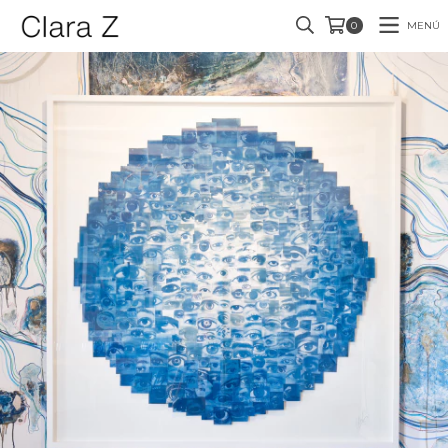
MENÚ
0