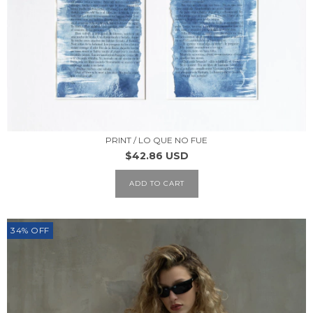
PRINT / LO QUE NO FUE
$42.86 USD
ADD TO CART
34
%
OFF